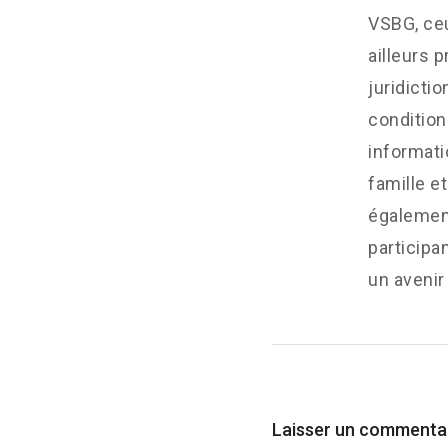
VSBG, ceu
ailleurs 
juridicti
condition
informati
famille e
également
participa
un avenir
Laisser un commenta