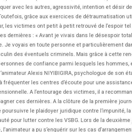
er avec les autres, agressivité, intention et désir de
Toutefois, grâce aux exercices de détraumatisation uti
ur, les victimes ont petit à petit retrouvé de l’espoir te
ces dernières : « Avant je vivais dans le désespoir tota
de. Je voyais en toute personne et particulièrement d
ulin des éventuels criminels. Mais grâce à cette ren
ersonnes de confiance parmi lesquels les hommes, ex
 l’animateur Alexis NIYIBIGIRA, psychologue de son état
à fréquenter les centres d’écoute pour une assistanc
nsionnelle. A l’entourage des victimes, il a recomman
gner ces dernières. A la clôture de la première journé
poursuivre le plaidoyer juridique contre l’impunité, la 
é pour lutter contre les VSBG. Lors de la deuxième 
, l’animateur a pu s’enquérir sur les cas d’arrangemen