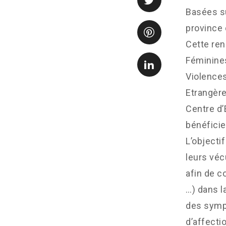
Basées su
province
Cette ren
Féminines
Violences
Etrangèr
Centre d’
bénéfici
L’objecti
leurs véc
afin de c
…) dans l
des sympt
d’affectio