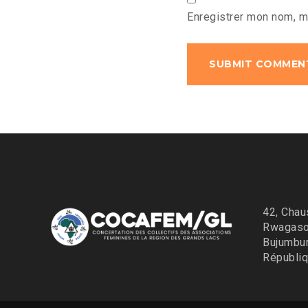
Enregistrer mon nom, m
Nos Bur
42, Chau
Rwagaso
Bujumbu
Républiq