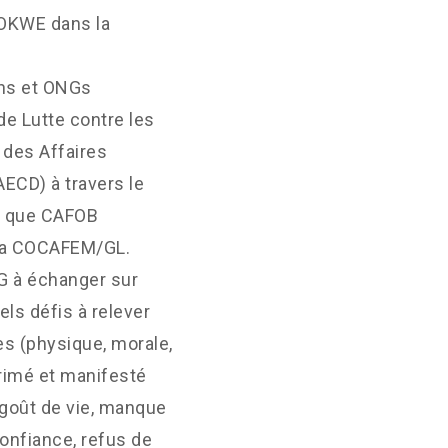
YOKWE dans la
ons et ONGs
de Lutte contre les
 des Affaires
CD) à travers le
ns que CAFOB
 la COCAFEM/GL.
BG à échanger sur
els défis à relever
es (physique, morale,
primé et manifesté
 goût de vie, manque
 confiance, refus de