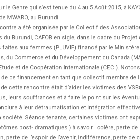
r le Genre qui s’est tenue du 4 au 5 Août 2015, à KA
 de MWARO, au Burundi.
contre a été organisée par le Collectif des Associati
 du Burundi, CAFOB en sigle, dans le cadre du Projet 
 faites aux femmes (PLUVIF) financé par le Ministère
es, du Commerce et du Développement du Canada (MAE
Etude et de Coopération Internationale (CECI). Noto
e de ce financement en tant que collectif membre de
f de cette rencontre était d’aider les victimes des VS
us, leurs souffrances et à faire le point sur les éventu
onclure à leur détraumatisation et intégration effectiv
a société. Séance tenante, certaines victimes ont ex
ômes post- dramatiques ) à savoir ; colère, perte de
n, perte de l’espoir de l’avenir, indifférence, perte de