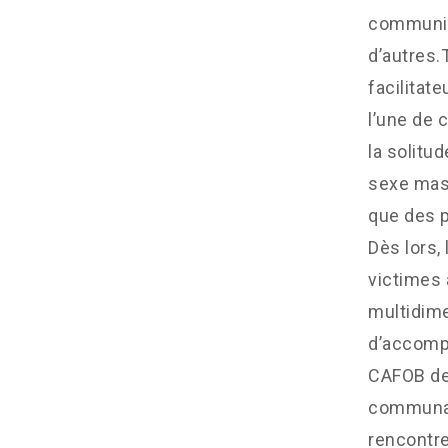
communiqu
d’autres.
facilitate
l’une de 
la solitu
sexe masc
que des p
Dès lors,
victimes 
multidime
d’accompa
CAFOB de 
communaut
rencontre