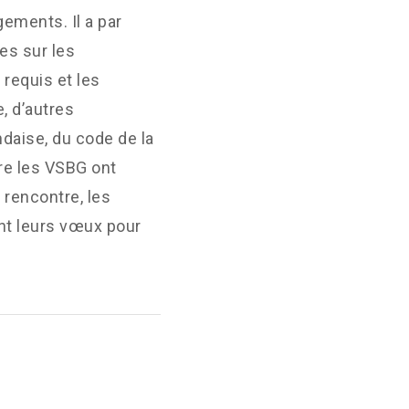
gements. Il a par
es sur les
 requis et les
e, d’autres
ndaise, du code de la
re les VSBG ont
 rencontre, les
ant leurs vœux pour