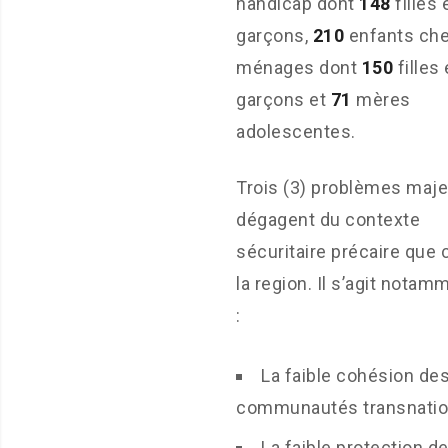
handicap dont
148
filles 
garçons,
210
enfants che
ménages dont
150
filles 
garçons et
71
mères
adolescentes.
Trois (3) problèmes maje
dégagent du contexte
sécuritaire précaire que 
la region. Il s’agit notam
:
La faible cohésion de
communautés transnation
La faible protection d