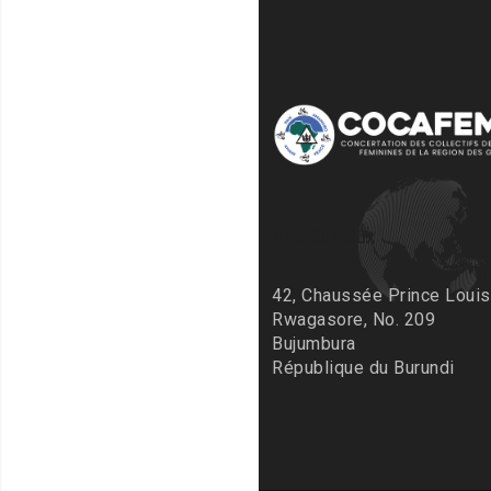
Nos Bureaux
42, Chaussée Prince Louis
Rwagasore, No. 209
Bujumbura
République du Burundi