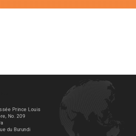
eaux
ssée Prince Louis
re, No. 209
ra
ue du Burundi