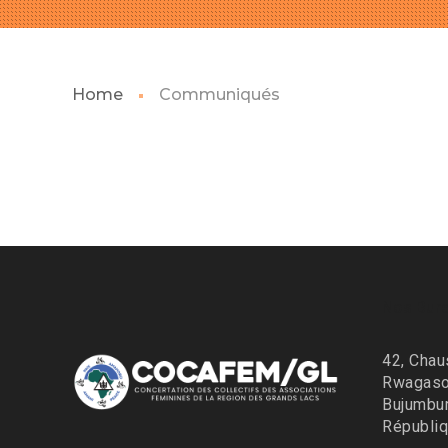
Home
Communiqués
Nos Bur
42, Chau
Rwagaso
Bujumbu
Républiq