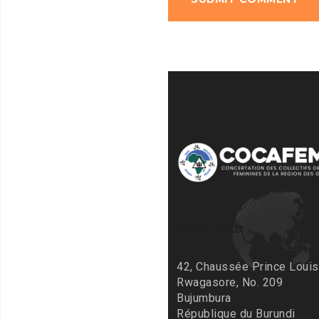
Nos Bureaux
42, Chaussée Prince Louis
Rwagasore, No. 209
Bujumbura
République du Burundi